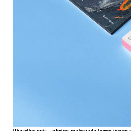
Phasellus quis – ultrices malesuada lorem ipsum 