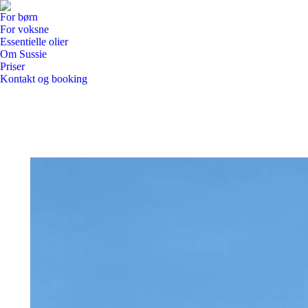
For børn
For voksne
Essentielle olier
Om Sussie
Priser
Kontakt og booking