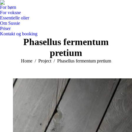
For børn
For voksne
Essentielle olier
Om Sussie
Priser
Kontakt og booking
Phasellus fermentum
pretium
You are here:
Home
Project
Phasellus fermentum pretium