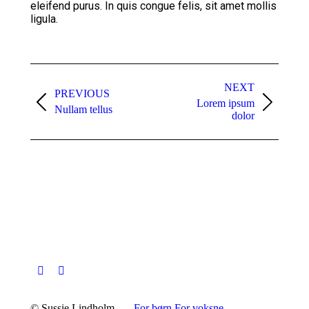
eleifend purus. In quis congue felis, sit amet mollis
ligula.
Project
NEXT
navigation
PREVIOUS
Lorem ipsum
Previous
Next
Nullam tellus
dolor
project:
project:
© Sussie Lindholm
For børn
For voksne